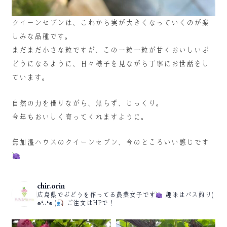
クイーンセブンは、これから実が大きくなっていくのが楽
しみな品種です。
まだまだ小さな粒ですが、この一粒一粒が甘くおいしいぶ
どうになるように、日々様子を見ながら丁寧にお世話をし
ています。
自然の力を借りながら、焦らず、じっくり。
今年もおいしく育ってくれますように。
無加温ハウスのクイーンセブン、今のところいい感じです
chir.orin
広島県でぶどうを作ってる農業女子です
趣味はバス釣り(
๑❛ᴗ❛๑ )
ご注文はHPで！