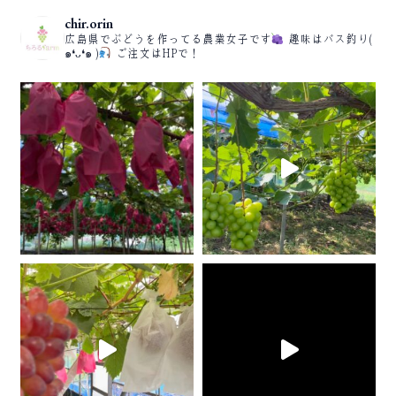
chir.orin
広島県でぶどうを作ってる農業女子です
趣味はバス釣り(
๑❛ᴗ❛๑ )
ご注文はHPで！